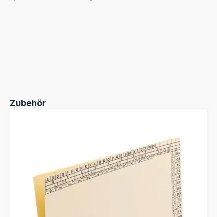
Produktgalerie überspringen
Zubehör