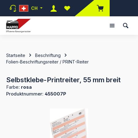
Zum Hauptinhalt springen
CH
Du hast 0 Produkte auf dem Mer
Startseite
Beschriftung
Folien-Beschriftungsreiter / PRINT-Reiter
Selbstklebe-Printreiter, 55 mm breit
Farbe:
rosa
Produktnummer:
455007P
Bildergalerie überspringen