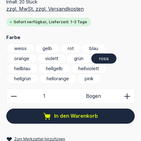
Inhalt:
20 Stück
zzgl. MwSt. zzgl. Versandkosten
Sofort verfügbar, Lieferzeit: 1-3 Tage
auswählen
Farbe
weiss
gelb
rot
blau
orange
violett
grün
rosa
hellblau
hellgelb
hellviolett
hellgrün
hellorange
pink
Produkt Anzahl: Gib den gewünschten Wert ein ode
Bogen
In den Warenkorb
Zum Merkzettel hinzufügen