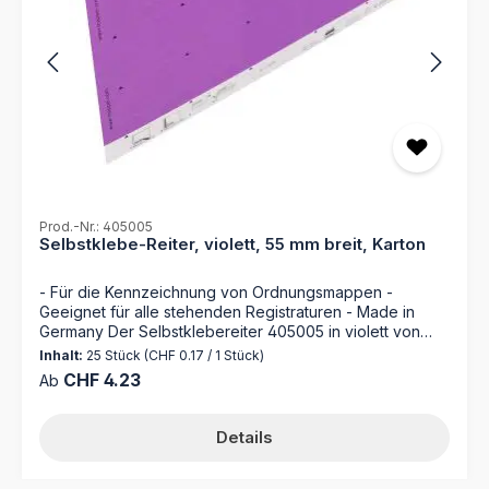
Prod.-Nr.: 405005
Selbstklebe-Reiter, violett, 55 mm breit, Karton
- Für die Kennzeichnung von Ordnungsmappen -
Geeignet für alle stehenden Registraturen - Made in
Germany Der Selbstklebereiter 405005 in violett von
MAPPEI ist die perfekte Ergänzung für Ihre
Inhalt:
25 Stück
(CHF 0.17 / 1 Stück)
Ordnungsmappen. Mit selbstklebenden Kartonreitern,
Regulärer Preis:
CHF 4.23
Ab
die einfach anzubringen und individuell beschriftbar
sind, sichert dieser Selbstklebereiter eine übersichtliche
Organisation Ihrer Dokumente. Optimieren Sie Ihre
Details
Büroorganisation mit dem Selbstklebereiter 405005 von
MAPPEI! Dieser praktische Helfer erleichtert Ihnen das
schnelle Auffinden Ihrer Dokumente in Ihren