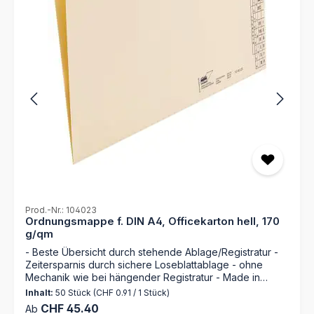
Prod.-Nr.: 104023
Ordnungsmappe f. DIN A4, Officekarton hell, 170
g/qm
- Beste Übersicht durch stehende Ablage/Registratur -
Zeitersparnis durch sichere Loseblattablage - ohne
Mechanik wie bei hängender Registratur - Made in
Germany Entdecken Sie die Ordnungsmappe 104023
Inhalt:
50 Stück
(CHF 0.91 / 1 Stück)
von MAPPEI – Ihr zuverlässiger Partner für die perfekte
Regulärer Preis:
CHF 45.40
Ab