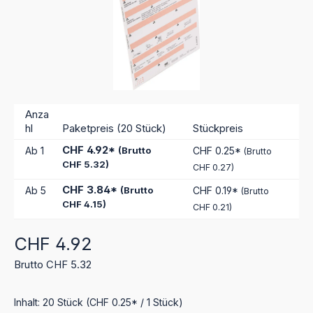
Anza
hl
Paketpreis (20 Stück)
Stückpreis
CHF 4.92*
Ab
1
(Brutto
CHF 0.25*
(Brutto
CHF 5.32)
CHF 0.27)
CHF 3.84*
Ab
5
(Brutto
CHF 0.19*
(Brutto
CHF 4.15)
CHF 0.21)
Regulärer Preis:
CHF 4.92
Brutto CHF 5.32
Inhalt:
20 Stück
(CHF 0.25* / 1 Stück)