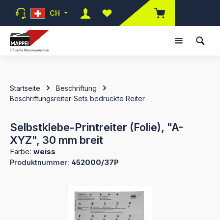
Zum Hauptinhalt springen
CH
Du hast 0 Produkte auf dem Mer
Startseite
Beschriftung
Beschriftungsreiter-Sets bedruckte Reiter
Selbstklebe-Printreiter (Folie), "A-
XYZ", 30 mm breit
Farbe:
weiss
Produktnummer:
452000/37P
Bildergalerie überspringen