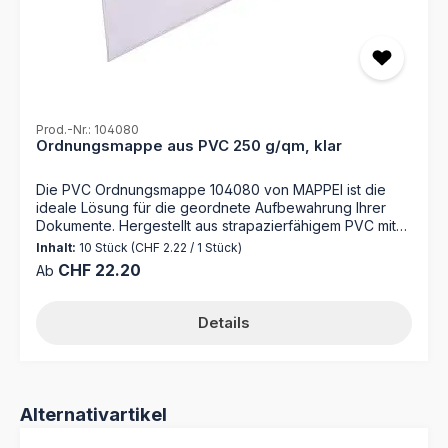
Prod.-Nr.: 104080
Ordnungsmappe aus PVC 250 g/qm, klar
Die PVC Ordnungsmappe 104080 von MAPPEI ist die
ideale Lösung für die geordnete Aufbewahrung Ihrer
Dokumente. Hergestellt aus strapazierfähigem PVC mit
250 g/m² und ausgestattet mit praktischen Funktionen,
Inhalt:
10 Stück
(CHF 2.22 / 1 Stück)
erleichtert sie die Organisation Ihrer Unterlagen im
Regulärer Preis:
CHF 22.20
Ab
Büroalltag. Bringen Sie Ordnung in Ihre Unterlagen mit
der PVC Ordnungsmappe 104080 von MAPPEI! Das
robuste PVC-Material sorgt für Langlebigkeit und Schutz
Details
Ihrer Dokumente. Dank der alphanumerischen
Ordnungsleiste finden Sie Ihre Mappe im
Handumdrehen, während die Seitenklappen dafür
sorgen, dass Ihre Unterlagen sicher an ihrem Platz
bleiben. Mit einer Kapazität von 50 Blatt Papier bietet die
Produktgalerie überspringen
Alternativartikel
Mappe ausreichend Platz für Ihre wichtigsten
Dokumente. Kombinieren Sie sie mit dem Mappei