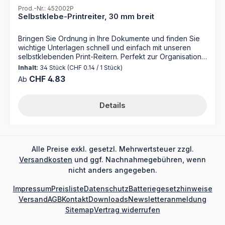
Prod.-Nr.: 452002P
Selbstklebe-Printreiter, 30 mm breit
Bringen Sie Ordnung in Ihre Dokumente und finden Sie
wichtige Unterlagen schnell und einfach mit unseren
selbstklebenden Print-Reitern. Perfekt zur Organisation
nach alphabetischen Kriterien, sodass Sie schnell und
Inhalt:
34 Stück
(CHF 0.14 / 1 Stück)
effizient auf Ihre Unterlagen zugreifen können, sei es in
Regulärer Preis:
CHF 4.83
Ab
Büros, Archiven oder zu Hause. Die Print-Reiter können
entweder handschriftlich beschriftet oder mit einem
Laserdrucker bedruckt werden, was eine flexible
Details
Anpassung an Ihre Bedürfnisse ermöglicht, außerdem
schützt die Polyesterfolie die Beschriftung vor
Abnutzung und sorgt für eine lange Lebensdauer. Diese
selbstklebenden Reiter sind eine praktische Lösung für
eine klare und strukturierte
Alle Preise exkl. gesetzl. Mehrwertsteuer zzgl.
Dokumentenverwaltung. Bestellen Sie jetzt und
Versandkosten
und ggf. Nachnahmegebühren, wenn
verbessern Sie Ihre Organisation mit minimalem Aufwand!
nicht anders angegeben.
- Karton mit Polyesterfolie - Farbe rot - Breite 30 mm - 1
Bogen = 34 Reiter Nutzen Sie zum Bedrucken unsere
Impressum
Preisliste
Datenschutz
Batteriegesetzhinweise
webbasierte Software MAPPEI Print 2.0 Für
Versand
AGB
Kontakt
Downloads
Newsletteranmeldung
umfangreiche Organisationen bieten wir einen
Sitemap
Vertrag widerrufen
Druckservice nach Ihren Vorgaben an!