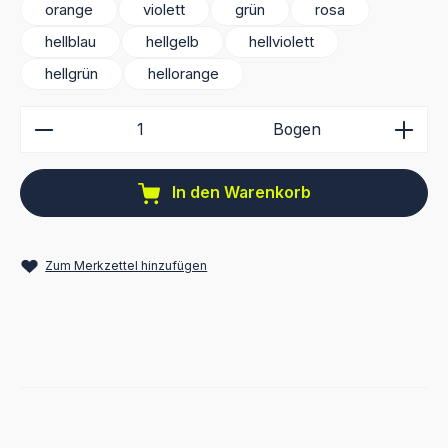
orange
violett
grün
rosa
hellblau
hellgelb
hellviolett
hellgrün
hellorange
Produkt Anzahl: Gib den gewünschten Wert ein ode
Bogen
In den Warenkorb
Zum Merkzettel hinzufügen