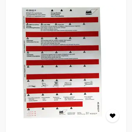
Selbstklebereiter, um Ihre Unterlagen noch effizienter zu
organisieren. Vertrauen Sie auf MAPPEI für hochwertige
Büroausstattung, die Ihre Arbeitsabläufe optimiert.
Hergestellt aus strapazierfähigem PVC (250 g/m²)
Alphanumerische Ordnungsleiste zum schnellen
Auffinden der Mappe Seitenklappen halten die
Unterlagen sicher an ihrem Platz Fassungsvermögen für
bis zu 50 Blatt Papier Passend zur Aufbewahrung in der
Ordnungsbox