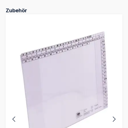
Produktgalerie überspringen
Zubehör