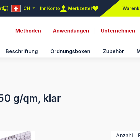
rt
CH
Ihr Konto
Merkzettel
Warenk
Du hast 0 Produkte auf d
Methoden
Anwendungen
Unternehmen
Beschriftung
Ordnungsboxen
Zubehör
M
0 g/qm, klar
Anzahl