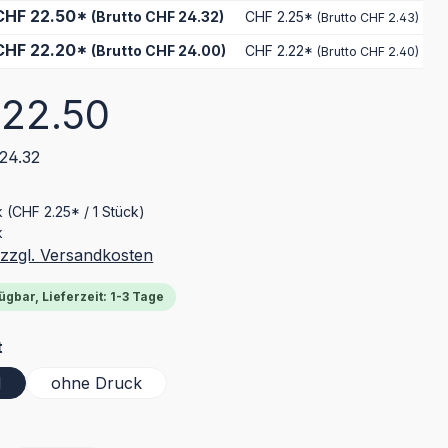
CHF 22.50*
(Brutto CHF 24.32)
CHF 2.25*
(Brutto CHF 2.43)
CHF 22.20*
(Brutto CHF 24.00)
CHF 2.22*
(Brutto CHF 2.40)
eis:
22.50
24.32
k
(CHF 2.25* / 1 Stück)
k
 zzgl. Versandkosten
ügbar, Lieferzeit: 1-3 Tage
auswählen
t
d
ohne Druck
wählen