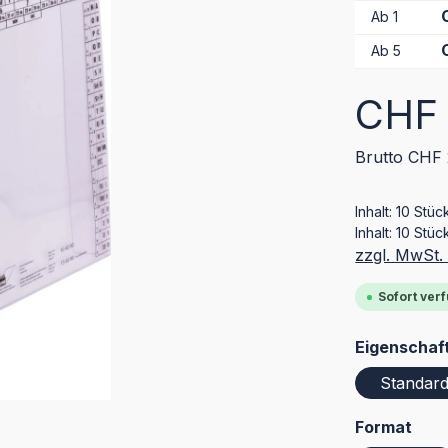
Ab
1
Ab
5
Regulärer Pr
CHF 
Brutto CHF 
Inhalt:
10 Stüc
Inhalt:
10 Stüc
zzgl. MwSt.
Sofort verf
Eigenschaf
Standar
aus
Format