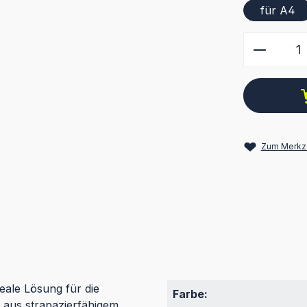
für A4
Produkt
Zum Merkze
ale Lösung für die
Farbe:
 aus strapazierfähigem