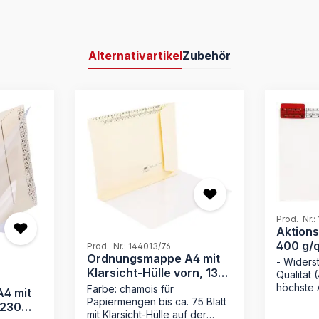
Alternativartikel
Zubehör
Prod.-Nr.:
Aktion
400 g/q
Prod.-Nr.: 144013/76
Ordnungsmappe A4 mit
Läufer
- Widers
Klarsicht-Hülle vorn, 130
Qualität 
g/qm
höchste 
Farbe: chamois für
4 mit
Signalsta
Papiermengen bis ca. 75 Blatt
 230
Priorisie
mit Klarsicht-Hülle auf der