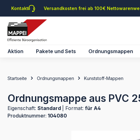
m Hauptinhalt springen
Zur Suche springen
Zur Hauptnavigation springen
Kontakt
Versandkosten frei ab 100€ Nettowarenwe
Aktion
Pakete und Sets
Ordnungsmappen
Startseite
Ordnungsmappen
Kunststoff-Mappen
Ordnungsmappe aus PVC 25
Eigenschaft:
Standard
|
Format:
für A4
Produktnummer:
104080
Bildergalerie überspringen