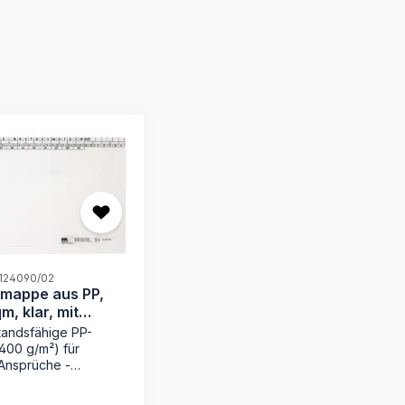
 124090/02
smappe aus PP,
m, klar, mit
tandsfähige PP-
(400 g/m²) für
Ansprüche -
rker roter Läufer zur
rung wichtiger