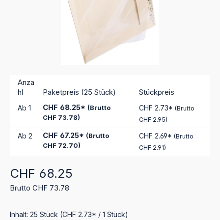
Anza
hl
Paketpreis (25 Stück)
Stückpreis
CHF 68.25*
Ab
1
(Brutto
CHF 2.73*
(Brutto
CHF 73.78)
CHF 2.95)
CHF 67.25*
Ab
2
(Brutto
CHF 2.69*
(Brutto
CHF 72.70)
CHF 2.91)
Regulärer Preis:
CHF 68.25
Brutto CHF 73.78
Inhalt:
25 Stück
(CHF 2.73* / 1 Stück)