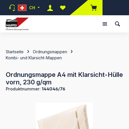
Zum Hauptinhalt springen
CH
Du hast 0 Produkte auf dem Mer
Startseite
Ordnungsmappen
Kombi- und Klarsicht-Mappen
Ordnungsmappe A4 mit Klarsicht-Hülle
vorn, 230 g/qm
Produktnummer:
144046/76
Bildergalerie überspringen