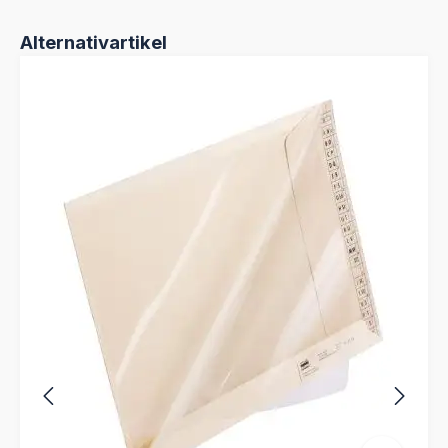
Produktgalerie überspringen
Alternativartikel