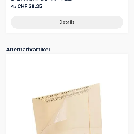
Regulärer Preis:
CHF 38.25
Ab
Details
Produktgalerie überspringen
Alternativartikel