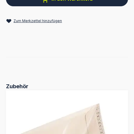
Zum Merkzettel hinzufügen
Produktgalerie überspringen
Zubehör