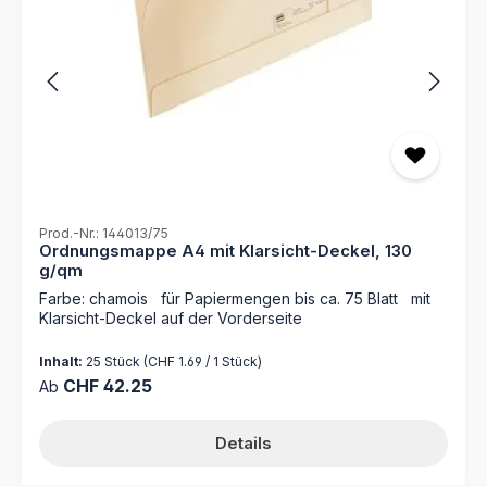
Prod.-Nr.: 144013/75
Ordnungsmappe A4 mit Klarsicht-Deckel, 130
g/qm
Farbe: chamois für Papiermengen bis ca. 75 Blatt mit
Klarsicht-Deckel auf der Vorderseite
Inhalt:
25 Stück
(CHF 1.69 / 1 Stück)
Regulärer Preis:
CHF 42.25
Ab
Details