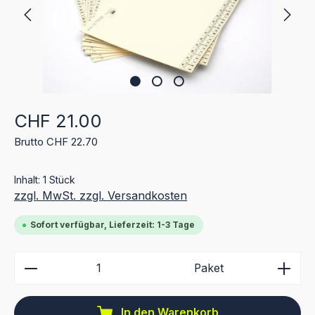
Regulärer Preis:
CHF 21.00
Brutto CHF 22.70
Inhalt:
1 Stück
zzgl. MwSt. zzgl. Versandkosten
Sofort verfügbar, Lieferzeit: 1-3 Tage
Produkt Anzahl: Gib den gewünschten Wert ein ode
Paket
In den Warenkorb