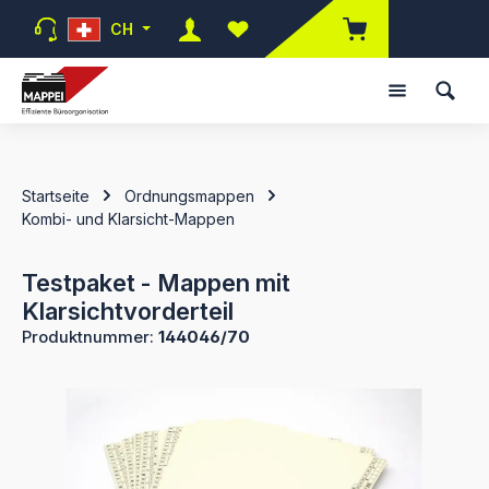
Zum Hauptinhalt springen
CH
Du hast 0 Produkte auf dem Mer
Startseite
Ordnungsmappen
Kombi- und Klarsicht-Mappen
Testpaket - Mappen mit
Klarsichtvorderteil
Produktnummer:
144046/70
Bildergalerie überspringen