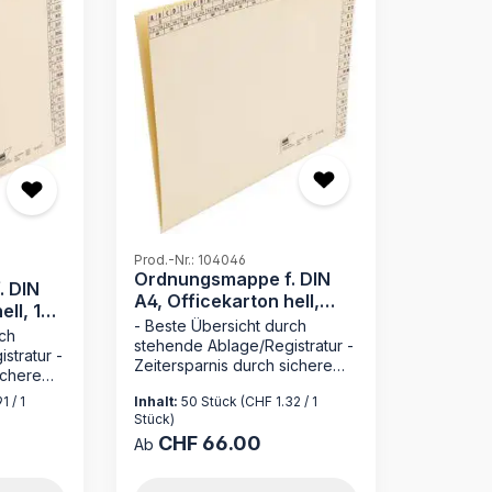
Prod.-Nr.: 104046
Ordnungsmappe f. DIN
. DIN
A4, Officekarton hell,
ell, 170
230 g/qm
- Beste Übersicht durch
rch
stehende Ablage/Registratur -
stratur -
Zeitersparnis durch sichere
ichere
Loseblattablage - ohne
ne
1 / 1
Inhalt:
50 Stück
(CHF 1.32 / 1
Mechanik wie bei hängender
ngender
Stück)
Registratur - Made in Germany
n Germany
CHF 66.00
Regulärer Preis:
Die Ordnungsmappe 104046
Ab
von MAPPEI ist die ideale
023 von
Lösung für die effiziente