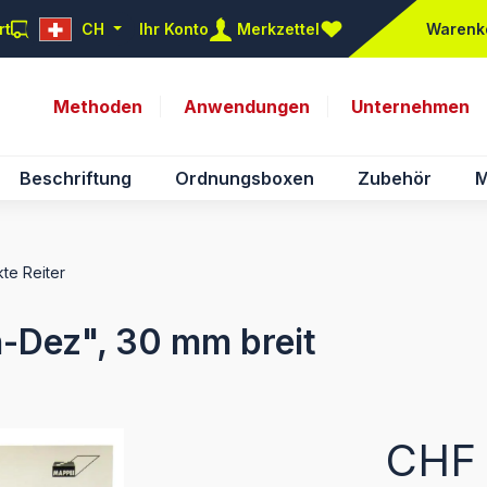
rt
CH
Ihr Konto
Merkzettel
Warenk
Du hast 0 Produkte auf d
Methoden
Anwendungen
Unternehmen
Beschriftung
Ordnungsboxen
Zubehör
M
te Reiter
an-Dez", 30 mm breit
Regulärer Pr
CHF 