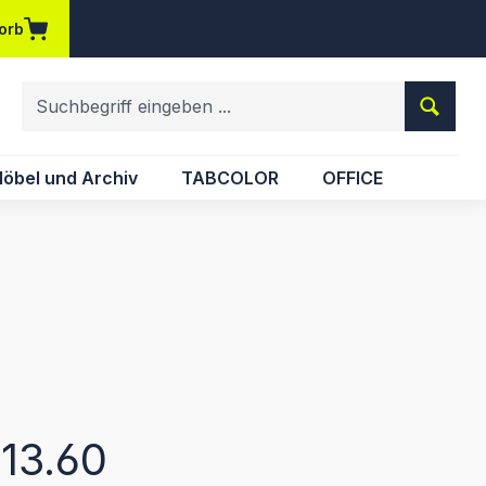
orb
em Merkzettel
öbel und Archiv
TABCOLOR
OFFICE
eis:
13.60