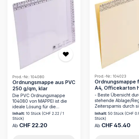
Prod.-Nr.: 104023
Prod.-Nr.: 104080
Ordnungsmappe f
Ordnungsmappe aus PVC
A4, Officekarton h
250 g/qm, klar
g/qm
- Beste Übersicht du
Die PVC Ordnungsmappe
stehende Ablage/Regi
104080 von MAPPEI ist die
Zeitersparnis durch s
ideale Lösung für die
Loseblattablage - oh
geordnete Aufbewahrung
Inhalt:
10 Stück
(CHF 2.22 / 1
Inhalt:
50 Stück
(CHF 0.9
Mechanik wie bei hä
Ihrer Dokumente. Hergestellt
Stück)
Stück)
Registratur - Made i
aus strapazierfähigem PVC mit
CHF 22.20
CHF 45.40
Regulärer Preis:
Regulärer Preis:
Ab
Ab
Entdecken Sie die
250 g/m² und ausgestattet mit
Ordnungsmappe 104
praktischen Funktionen,