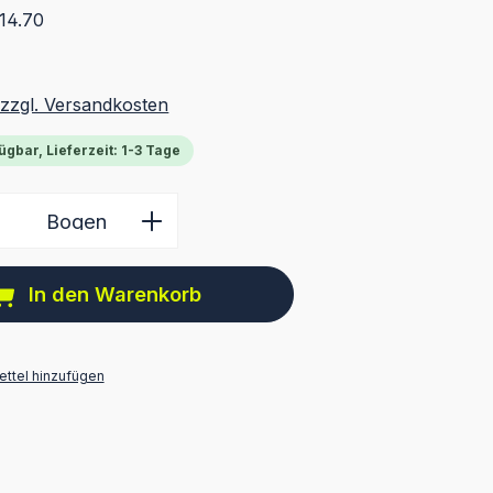
14.70
 zzgl. Versandkosten
ügbar, Lieferzeit: 1-3 Tage
 Anzahl: Gib den gewünschten Wert ein 
Bogen
In den Warenkorb
ttel hinzufügen