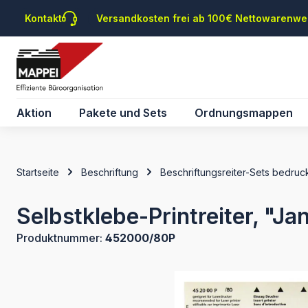
m Hauptinhalt springen
Zur Suche springen
Zur Hauptnavigation springen
Kontakt
Versandkosten frei ab 100€ Nettowarenwe
Aktion
Pakete und Sets
Ordnungsmappen
Startseite
Beschriftung
Beschriftungsreiter-Sets bedruck
Selbstklebe-Printreiter, "J
Produktnummer:
452000/80P
Bildergalerie überspringen