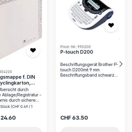
Prod.-Nr.: 990200
P-touch D200
Beschriftungsgerät Brother P-
touch D200mit 9 mm
 104220
Beschriftungsband schwarz
gsmappe f. DIN
auf transparent mit 12 mm
yclingkarton,
Beschriftungsband schwarz
10 g/qm
Übersicht durch
auf weißsowie
 Ablage/Registratur -
Benutzerhandbuch
rnis durch sichere
tablage - ohne
 Stück
(CHF 0.49 / 1
 wie bei Akten zum
n - Made in Germany
 24.60
CHF 63.50
 Preis:
Regulärer Preis:
n Sie die
smappe 104220 von
Ihr zuverlässiger