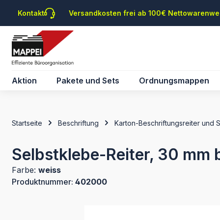
m Hauptinhalt springen
Zur Suche springen
Zur Hauptnavigation springen
Kontakt
Versandkosten frei ab 100€ Nettowarenwe
Aktion
Pakete und Sets
Ordnungsmappen
Startseite
Beschriftung
Karton-Beschriftungsreiter und 
Selbstklebe-Reiter, 30 mm b
Farbe:
weiss
Produktnummer:
402000
Bildergalerie überspringen