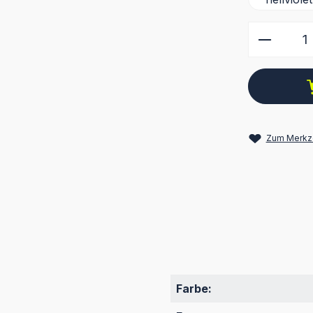
Produkt
Zum Merkze
Farbe: