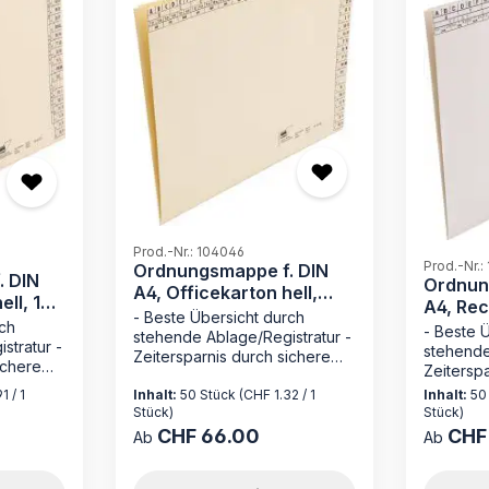
Prod.-Nr.: 104046
Prod.-Nr.:
Ordnungsmappe f. DIN
. DIN
Ordnun
A4, Officekarton hell,
ell, 170
A4, Rec
230 g/qm
- Beste Übersicht durch
weiß, 1
rch
- Beste 
stehende Ablage/Registratur -
stratur -
stehende
Zeitersparnis durch sichere
ichere
Zeiterspa
Loseblattablage - ohne
ne
Loseblat
1 / 1
Inhalt:
50 Stück
(CHF 1.32 / 1
Inhalt:
50
Mechanik wie bei hängender
ngender
Mechanik
Stück)
Stück)
Registratur - Made in Germany
n Germany
Einhänge
CHF 66.00
CHF
Die Ordnungsmappe 104046
Regulärer Preis:
Regulärer
Ab
Ab
Entdecke
von MAPPEI ist die ideale
023 von
Ordnung
Lösung für die effiziente
siger
MAPPEI – 