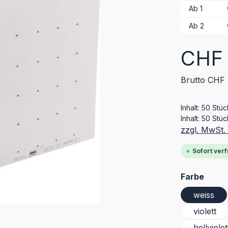
Ab
1
Ab
2
Regulärer Pr
CHF 
Brutto CHF 
Inhalt:
50 Stü
Inhalt:
50 Stüc
zzgl. MwSt.
Sofort verf
ausw
Farbe
weiss
violett
hellviolet