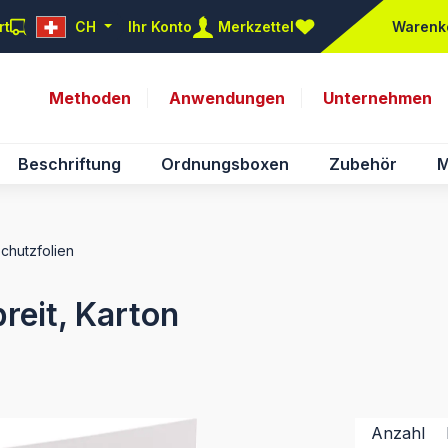
rt
CH
Ihr Konto
Merkzettel
Warenk
Du hast 0 Produkte auf d
Methoden
Anwendungen
Unternehmen
Beschriftung
Ordnungsboxen
Zubehör
M
Schutzfolien
reit, Karton
Anzahl