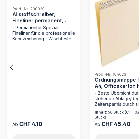
Prod.-Nr.: 900020
Allstoffschreiber,
Fineliner permanent,
schwarz
- Permanenter Spezial-
Fineliner für die professionelle
Kennzeichnung - Wischfeste
Tinte: Trocknet
sekundenschnell für sauberes
Arbeiten - Maximale
Lichtbeständigkeit für
dauerhaft lesbare
Archivierung - Integrierter
Prod.-Nr.: 104023
Spezialradierer für einfache
Ordnungsmappe f
Korrekturen Der schwarze
A4, Officekarton h
Allstoffschreiber von MAPPEI
g/qm
- Beste Übersicht du
ist das unverzichtbare
stehende Ablage/Regi
Werkzeug für alle, die Wert
Zeitersparnis durch s
auf eine präzise und saubere
Loseblattablage - oh
Archivierung legen. Dieser
Inhalt:
50 Stück
(CHF 0.9
Mechanik wie bei hä
Fineliner wurde speziell
Stück)
Registratur - Made i
entwickelt, um glatte
CHF 4.10
CHF 45.40
Regulärer Preis:
Regulärer Preis:
Ab
Ab
Entdecken Sie die
Oberflächen wie
Ordnungsmappe 104
Beschriftungsläufer und Reiter
MAPPEI – Ihr zuverläs