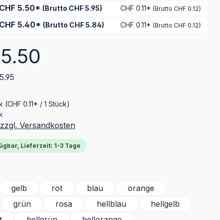
CHF 5.50*
(Brutto CHF 5.95)
CHF 0.11*
(Brutto CHF 0.12)
CHF 5.40*
(Brutto CHF 5.84)
CHF 0.11*
(Brutto CHF 0.12)
eis:
5.50
5.95
ck
(CHF 0.11* / 1 Stück)
k
 zzgl. Versandkosten
ügbar, Lieferzeit: 1-3 Tage
ählen
gelb
rot
blau
orange
grün
rosa
hellblau
hellgelb
t
hellgrün
hellorange