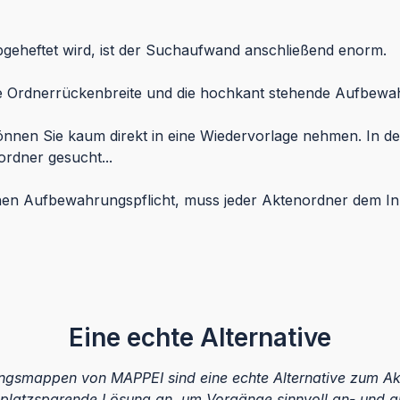
geheftet wird, ist der Suchaufwand anschließend enorm.
ble Ordnerrückenbreite und die hochkant stehende Aufbew
önnen Sie kaum direkt in eine Wiedervorlage nehmen. In der
rdner gesucht...
chen Aufbewahrungspflicht, muss jeder Aktenordner dem Inh
Eine echte Alternative
ngsmappen von MAPPEI sind eine echte Alternative zum Ak
platzsparende Lösung an, um Vorgänge sinnvoll an- und abz