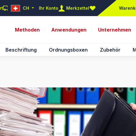
rt
CH
Ihr Konto
Merkzettel
Warenk
Du hast 0 Produkte auf d
Methoden
Anwendungen
Unternehmen
Beschriftung
Ordnungsboxen
Zubehör
M