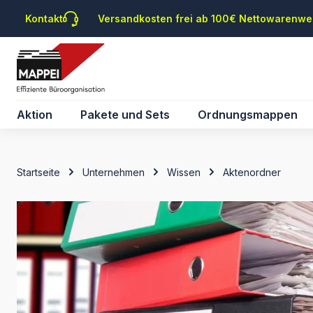
m Hauptinhalt springen
Zur Suche springen
Zur Hauptnavigation springen
Kontakt
Versandkosten frei ab 100€ Nettowarenwe
Aktion
Pakete und Sets
Ordnungsmappen
Startseite
Unternehmen
Wissen
Aktenordner