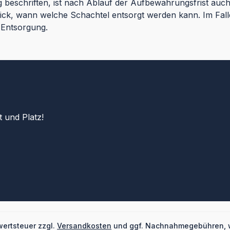
g beschriften, ist nach Ablauf der Aufbewahrungsfrist auc
lick, wann welche Schachtel entsorgt werden kann. Im Fal
n Entsorgung.
 und Platz!
wertsteuer zzgl.
Versandkosten
und ggf. Nachnahmegebühren, 