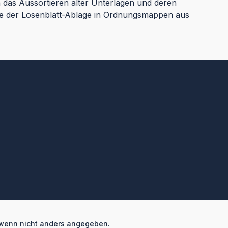
h das Aussortieren alter Unterlagen und deren
le der Losenblatt-Ablage in Ordnungsmappen aus
wenn nicht anders angegeben.