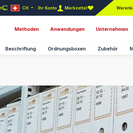
rt
CH
Ihr Konto
Merkzettel
Warenk
Du hast 0 Produkte auf d
Methoden
Anwendungen
Unternehmen
Beschriftung
Ordnungsboxen
Zubehör
M