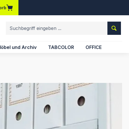
orb
em Merkzettel
öbel und Archiv
TABCOLOR
OFFICE