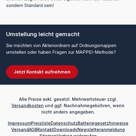
sondern Standard sein!
Umstellung leicht gemacht
Sie möchten von Aktenordnern auf Ordnungsmappen
umstellen oder haben Fragen zur MAPPEI-Methode?
Jetzt Kontakt aufnehmen
Alle Preise exkl. gesetzl. Mehrwertsteuer zzgl.
Versandkosten
und ggf. Nachnahmegebühren, wenn
nicht anders angegeben.
Impressum
Preisliste
Datenschutz
Batteriegesetzhinweise
Versand
AGB
Kontakt
Downloads
Newsletteranmeldung
Sitemap
Vertrag widerrufen