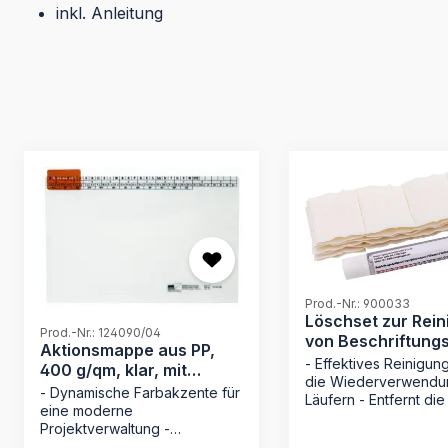
inkl. Anleitung
Produktgalerie überspringen
Prod.-Nr.: 900033
Löschset zur Rei
Prod.-Nr.: 124090/04
von Beschriftung
Aktionsmappe aus PP,
Läufern 9124..
- Effektives Reinigung
400 g/qm, klar, mit
die Wiederverwendu
Läufer
- Dynamische Farbakzente für
Läufern - Entfernt die
eine moderne
des Allstoffschreiber
Projektverwaltung -
gründlich und schnell
Hochwertiges 400 g/m² PP-