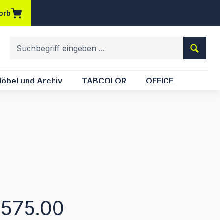
orb
em Merkzettel
öbel und Archiv
TABCOLOR
OFFICE
eis:
575.00