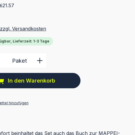
621.57
 zzgl. Versandkosten
ügbar, Lieferzeit: 1-3 Tage
 Anzahl: Gib den gewünschten Wert ein 
Paket
In den Warenkorb
ttel hinzufügen
fort beinhaltet das Set auch das Buch zur MAPPEI-