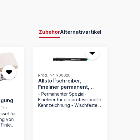
Zubehör
Alternativartikel
Prod.-Nr.: 900020
Allstoffschreiber,
Fineliner permanent,
schwarz
- Permanenter Spezial-
Fineliner für die professionelle
nigung
Kennzeichnung - Wischfeste
s-
Tinte: Trocknet
sset für
sekundenschnell für sauberes
ng von
Arbeiten - Maximale
 Tinte
Lichtbeständigkeit für
s
dauerhaft lesbare
 -
Archivierung - Integrierter