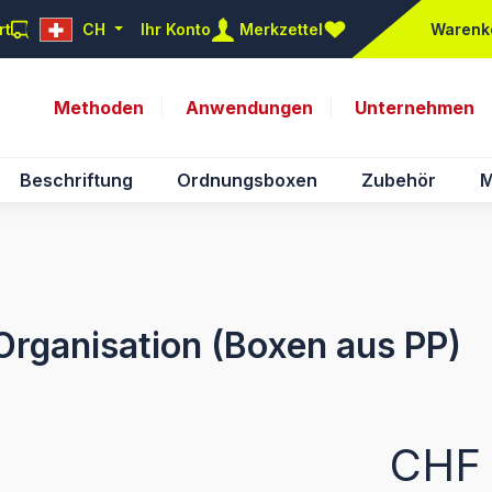
rt
CH
Ihr Konto
Merkzettel
Warenk
Du hast 0 Produkte auf d
Methoden
Anwendungen
Unternehmen
Beschriftung
Ordnungsboxen
Zubehör
M
rganisation (Boxen aus PP)
Regulärer Pr
CHF 