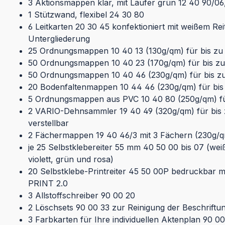
3 Aktionsmappen klar, mit Läufer grün 12 40 90/0
1 Stützwand, flexibel 24 30 80
6 Leitkarten 20 30 45 konfektioniert mit weißem Re
Untergliederung
25 Ordnungsmappen 10 40 13 (130g/qm) für bis zu 
50 Ordnungsmappen 10 40 23 (170g/qm) für bis zu 
50 Ordnungsmappen 10 40 46 (230g/qm) für bis zu 
20 Bodenfaltenmappen 10 44 46 (230g/qm) für bis 
5 Ordnungsmappen aus PVC 10 40 80 (250g/qm) für
2 VARIO-Dehnsammler 19 40 49 (320g/qm) für bis z
verstellbar
2 Fächermappen 19 40 46/3 mit 3 Fächern (230g/qm)
je 25 Selbstklebereiter 55 mm 40 50 00 bis 07 (weiß
violett, grün und rosa)
20 Selbstklebe-Printreiter 45 50 00P bedruckbar m
PRINT 2.0
3 Allstoffschreiber 90 00 20
2 Löschsets 90 00 33 zur Reinigung der Beschriftu
3 Farbkarten für Ihre individuellen Aktenplan 90 0