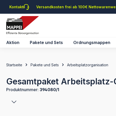
m Hauptinhalt springen
Zur Suche springen
Zur Hauptnavigation springen
Kontakt
Versandkosten frei ab 100€ Nettowarenwe
Aktion
Pakete und Sets
Ordnungsmappen
Startseite
Pakete und Sets
Arbeitsplatzorganisation
Gesamtpaket Arbeitsplatz-O
Produktnummer:
394080/1
Bildergalerie überspringen