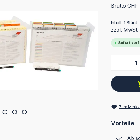
Brutto CHF 
Inhalt:
1 Stück
zzgl. MwSt.
Sofort verf
Produkt
Zum Merkze
Vorteile
Ab so