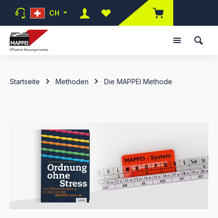
Zum Hauptinhalt springen
CH
Du hast 0 Produkte auf dem Mer
Startseite
Methoden
Die MAPPEI Methode