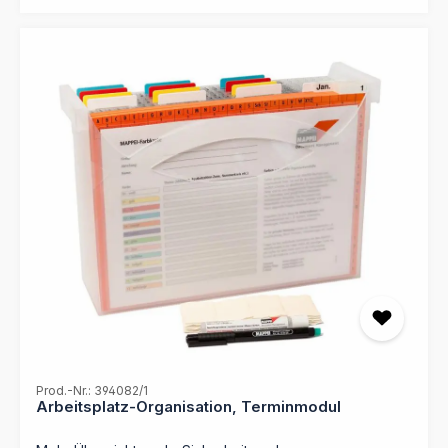
genormten Hängeregistratur-Möbel. B.O.S.S - Besser
optischen Priorisierung 1x Allstoffschreiber zur sauberen
Organisiert Schafft Sicherheit! Modul bestehend aus:- 1
und dauerhaften Beschriftung 1x System-Farbkarte
Ordnungsbox 30 44 88 (348 x 244 x 105 mm (B x H x T);
sowie eine detaillierte Anleitung zur Umsetzung Einsatz:
Standfläche: 326 x 105 mm)- 5 Aktionsmappen klar, mit
Notfallvorsorge, Patientendokumentation,
Läufer weiß 12 40 90/00, wiederverwendbar- 3
Krisenmanagement Vorteil: Maximale Sichtbarkeit durch
Aktionsmappen klar, mit Läufer gelb 12 40 90/01,
Signalfarbe – spart wertvolle Zeit im Notfall Format:
wiederverwendbar- 3 Aktionsmappen klar, mit Läufer rot
Durchgehend optimiert für DIN A4 Herkunft:
12 40 90/02, wiederverwendbar- 3 Aktionsmappen klar,
Qualitätsware Made in Germany
mit Läufer blau 12 40 90/03, wiederverwendbar- 3
Aktionsmappen klar, mit Läufer orange 12 40 90/04,
wiederverwendbar- 3 Aktionsmappen klar, mit Läufer
grün 12 40 90/06, wiederverwendbar- 1 Allstoffschreiber
90 00 20- 1 Löschset 90 00 33 zur Reinigung der
Beschriftungsläufer- 1 Farbkarte für Ihre individuellen
Aktenplan 90 00 06- inkl. Anleitung
Prod.-Nr.: 394082/1
Arbeitsplatz-Organisation, Terminmodul